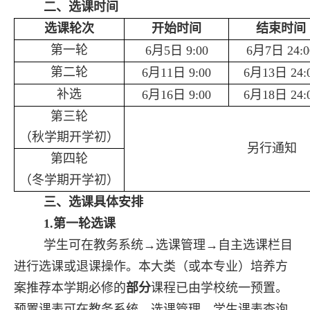
二、选课时间
选课轮次
开始时间
结束时间
第一轮
6
月
5
日
9:00
6
月
7
日
24:0
第二轮
6
月
11
日
9:00
6
月
13
日
24:
补选
6
月
16
日
9:00
6
月
18
日
24:
第三轮
（秋学期开学初）
另行通知
第四轮
（冬学期开学初）
三、选课具体安排
1.
第一轮选课
学生可在教务系统→选课管理→自主选课栏目
进行选课或退课操作。本大类（或本专业）培养方
案推荐本学期必修的
部分
课程已由学校统一预置。
预置课表可在教务系统→选课管理→学生课表查询